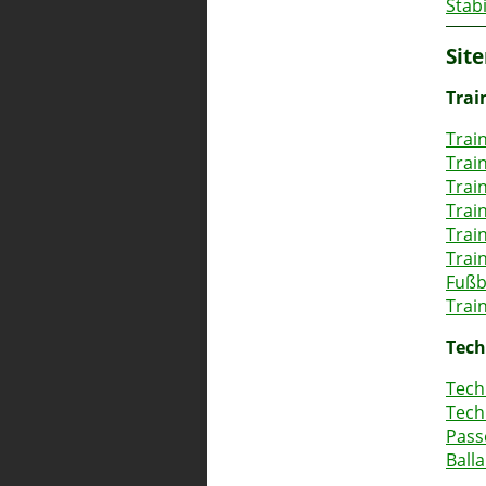
Stabi
Sit
Trai
Trai
Trai
Trai
Trai
Trai
Trai
Fußb
Trai
Tech
Tech
Tech
Pass
Ball