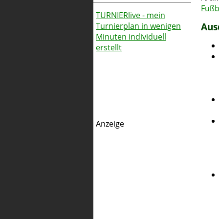
Fußb
TURNIERlive - mein
Aus
Turnierplan in wenigen
Minuten individuell
erstellt
Anzeige