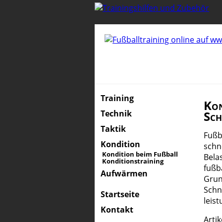
Training
Kon
Technik
Sch
Taktik
Fußb
Kondition
schn
Kondition beim Fußball
Bela
Konditionstraining
fußb
Aufwärmen
Grun
Schn
Startseite
leist
Kontakt
Arti