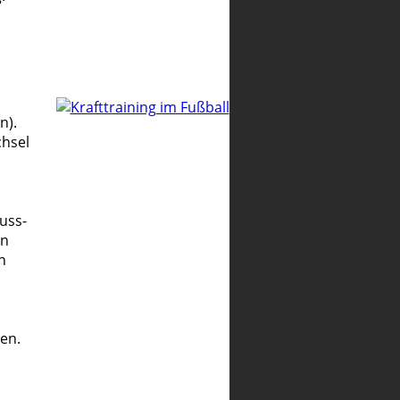
n).
chsel
uss-
nn
n
en.