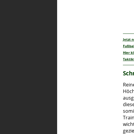
Jetzt 
Fußbal
Hier k
Taktik
Sch
Rein
Höch
ausg
dies
somi
Train
wicht
gezi