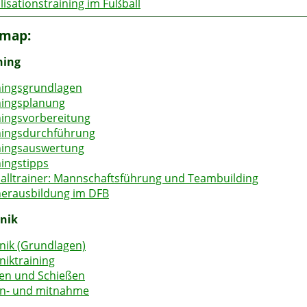
lisationstraining im Fußball
emap:
ning
ningsgrundlagen
ningsplanung
ningsvorbereitung
ningsdurchführung
ningsauswertung
ningstipps
alltrainer: Mannschaftsführung und Teambuilding
nerausbildung im DFB
nik
nik (Grundlagen)
niktraining
en und Schießen
an- und mitnahme