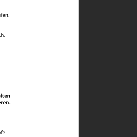
fen.
.h.
elten
eren.
pfe