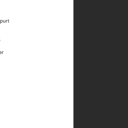
purt
s
er