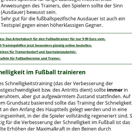
Anweisungen des Trainers, den Spielern sollte der Sinn
(Ausdauer) bewusst sein.
Sehr gut für die fußballspezifische Ausdauer ist auch ein
Testspiel gegen einen höherklassigen Gegner.
neu: Das Arbeitsbuch für den Fußballtrainer für nur 9,90 Euro uvm.
l-Trainingshilfen jetzt besonders günstig online bestellen.
licken für Trainerbedarf und Sportplatzzubehör.
tafeln für Fußballvereine und Trainer.
nelligkeit im Fußball trainieren
es Schnelligkeitstraining (das der Verbesserung der
stgeschwindigkeit bzw. des Antritts dient) sollte
immer
in
eruhtem, aber gut aufgewärmtem Zustand stattfinden. Auf
em Grundsatz basierend sollte das Training der Schneligkeit
t an den Anfang des Hauptteils gelegt werden und in eine
ingseinheit, in der die Spieler vollständig regeneriert sind. 
ig für die Verbesserung der Schnelligkeit im Fußball ist das
elte Erhöhen der Maximalkraft in den Beinen durch