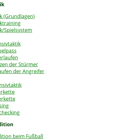
ik
ik (Grundlagen)
ktraining
ik/Spielsystem
sivtaktik
elpass
erlaufen
zen der Stürmer
laufen der Angreifer
nsivtaktik
erkette
erkette
sing
checking
ition
ition beim Fußball