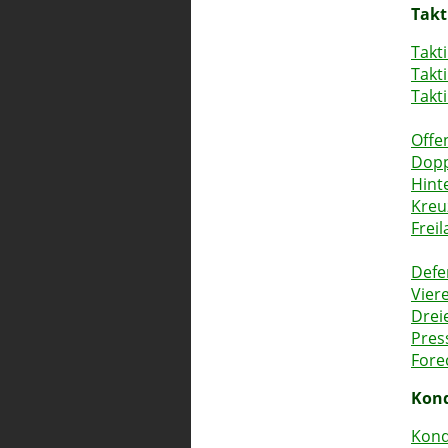
Takt
Takt
Takti
Takt
Offen
Dopp
Hint
Kreu
Frei
Defe
Vier
Drei
Pres
Fore
Kond
Kond